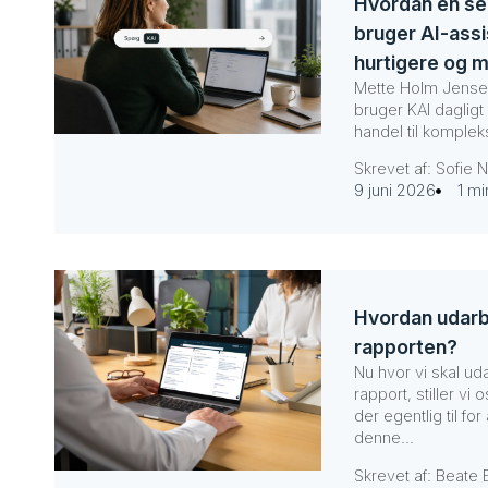
Hvordan en se
bruger AI-assis
hurtigere og m
Mette Holm Jense
bruger KAI dagligt 
handel til komple
Skrevet af: Sofie 
9 juni 2026
1 mi
Hvordan udarb
rapporten?
Nu hvor vi skal u
rapport, stiller vi
der egentlig til fo
denne...
Skrevet af: Beate 