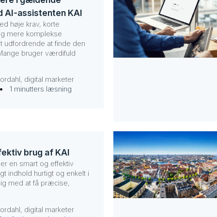
 AI-assistenten KAI
d høje krav, korte
dig mere komplekse
t udfordrende at finde den
 Mange bruger værdifuld
ordahl, digital marketer
1 minutters læsning
ffektiv brug af KAI
 er en smart og effektiv
gt indhold hurtigt og enkelt i
dig med at få præcise,
ordahl, digital marketer