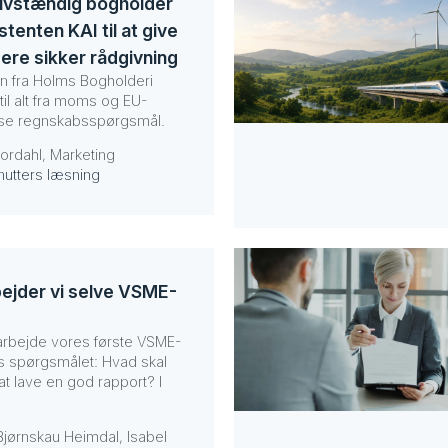
lvstændig bogholder
tenten KAI til at give
ere sikker rådgivning
n fra Holms Bogholderi
til alt fra moms og EU-
kse regnskabsspørgsmål.
Nordahl, Marketing
nutters læsning
ejder vi selve VSME-
darbejde vores første VSME-
 os spørgsmålet: Hvad skal
r at lave en god rapport? I
Bjørnskau Heimdal, Isabel