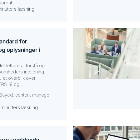
Nordahl
minutters læsning
tandard for
g oplysninger i
t
et lettere at forstå og
omheders indtjening. I
u et overblik over
FRS 18 og...
 Sayed, content manager
 minutters læsning
ere i gældende