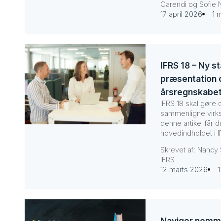
Carendi og Sofie 
17 april 2026
1 
IFRS 18 – Ny s
præsentation o
årsregnskabe
IFRS 18 skal gøre d
sammenligne virks
denne artikel får d
hovedindholdet i I
Skrevet af: Nancy
IFRS
12 marts 2026
1
Naviger nemm