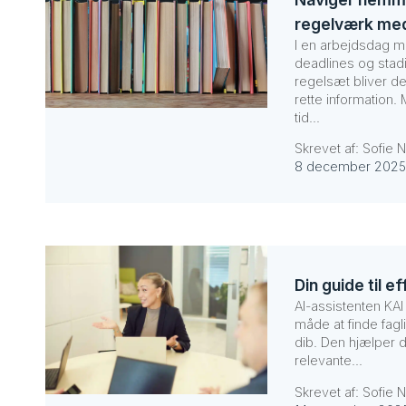
regelværk med
I en arbejdsdag me
deadlines og sta
regelsæt bliver de
rette information.
tid...
Skrevet af: Sofie N
8 december 2025
Din guide til e
AI-assistenten KAI
måde at finde fagli
dib. Den hjælper 
relevante...
Skrevet af: Sofie N