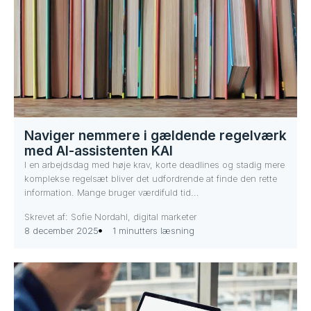
Naviger nemmere i gældende regelværk
med AI-assistenten KAI
I en arbejdsdag med høje krav, korte deadlines og stadig mere
komplekse regelsæt bliver det udfordrende at finde den rette
information. Mange bruger værdifuld tid...
Skrevet af: Sofie Nordahl, digital marketer
8 december 2025
1 minutters læsning