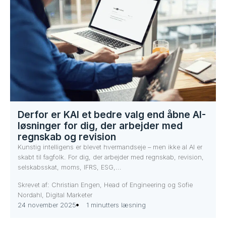
Derfor er KAI et bedre valg end åbne AI-
løsninger for dig, der arbejder med
regnskab og revision
Kunstig intelligens er blevet hvermandseje – men ikke al AI er
skabt til fagfolk. For dig, der arbejder med regnskab, revision,
selskabsskat, moms, IFRS, ESG,...
Skrevet af: Christian Engen, Head of Engineering og Sofie
Nordahl, Digital Marketer
24 november 2025
1 minutters læsning