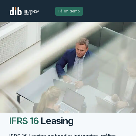
Få en demo
IFRS 16
Leasing
IFRS 16 Leasing omhandler indregning, måling,