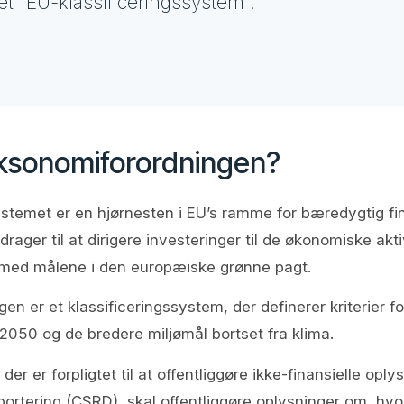
et "EU-klassificeringssystem".
ksonomiforordningen?
ystemet er en hjørnesten i EU’s ramme for bæredygtig fin
rager til at dirigere investeringer til de økonomiske akti
ed målene i den europæiske grønne pagt.
n er et klassificeringssystem, der definerer kriterier fo
2050 og de bredere miljømål bortset fra klima.
er er forpligtet til at offentliggøre ikke-finansielle opl
rtering (CSRD), skal offentliggøre oplysninger om, hvor