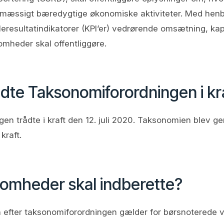
mæssigt bæredygtige økonomiske aktiviteter. Med henbl
leresultatindikatorer (KPI’er) vedrørende omsætning, kap
somheder skal offentliggøre.
dte Taksonomiforordningen i kra
n trådte i kraft den 12. juli 2020. Taksonomien blev ge
 kraft.
somheder skal indberette?
n efter taksonomiforordningen gælder for børsnoterede 