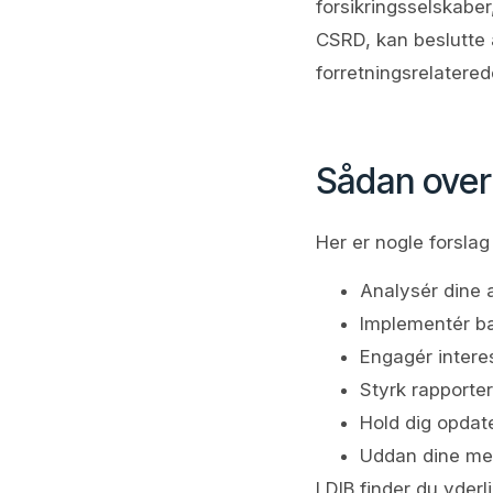
forsikringsselskabe
CSRD, kan beslutte a
forretningsrelatered
Sådan over
Her er nogle forslag
Analysér dine a
Implementér bæ
Engagér intere
Styrk rapporte
Hold dig opdat
Uddan dine me
I DIB finder du yde