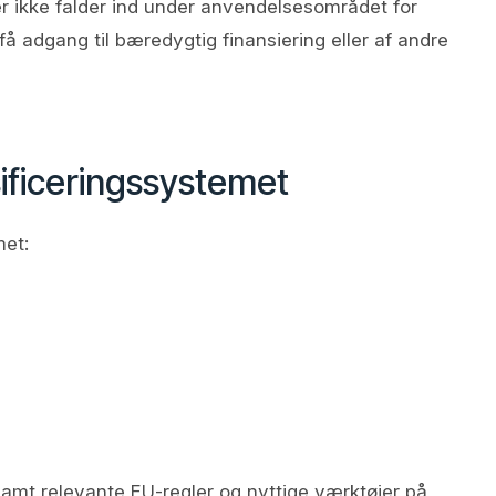
r ikke falder ind under anvendelsesområdet for
 få adgang til bæredygtig finansiering eller af andre
ificeringssystemet
met:
amt relevante EU-regler og nyttige værktøjer på