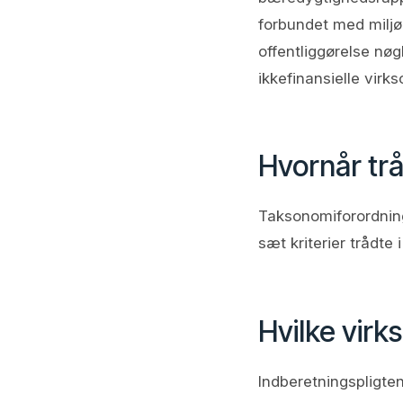
forbundet med miljø
offentliggørelse nøg
ikkefinansielle virk
Hvornår trå
Taksonomiforordninge
sæt kriterier trådte i
Hvilke virk
Indberetningspligte