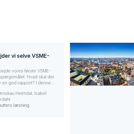
jder vi selve VSME-
rbejde vores første VSME-
os spørgsmålet: Hvad skal der
ave en god rapport? I denne...
ørnskau Heimdal, Isabel
rdahl
nutters læsning