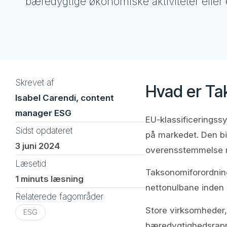
bæredygtige økonomiske aktiviteter eller 
Skrevet af
Hvad er Ta
Isabel Carendi, content
manager ESG
EU-klassificeringss
Sidst opdateret
på markedet. Den bid
3 juni 2024
overensstemmelse m
Læsetid
Taksonomiforordninge
1 minuts læsning
nettonulbane inden 
Relaterede fagområder
Store virksomheder, d
ESG
bæredygtighedsrappo