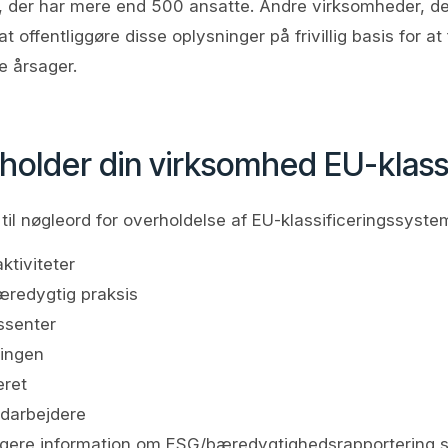
r, der har mere end 500 ansatte. Andre virksomheder, de
t offentliggøre disse oplysninger på frivillig basis for at
e årsager.
holder din virksomhed EU-klass
 til nøgleord for overholdelse af EU-klassificeringssyste
ktiviteter
redygtig praksis
ssenter
ringen
eret
darbejdere
rligere information om ESG/bæredygtighedsrapportering s