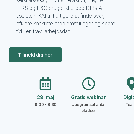
selskabsskat, moms, revision, HR/Løn,
IFRS og ESG bruger allerede DIBs AI-
assistent KAI til hurtigere at finde svar,
afklare konkrete problemstillinger og spare
tid i en travl arbejdsdag.
Tilmeld dig her
28. maj
Gratis webinar
Digit
9.00 - 9.30
Ubegrænset antal
Tea
pladser