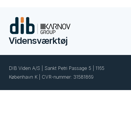
Vidensværktøj
DIB Viden A/S | Sankt Petri Passage 5 | 1165
København K | CVR-nummer: 31581869