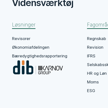
Vidensværktøj
Løsninger
Fagområ
Revisorer
Regnskab
Økonomiafdelingen​
Revision
Bæredygtighedsrapportering​
IFRS
Selskabss
HR og Løn
Moms
ESG