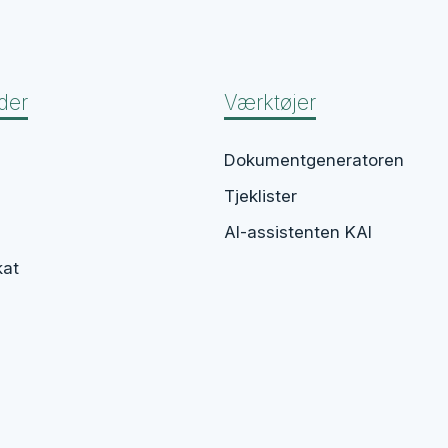
der
Værktøjer
Dokumentgeneratoren
Tjeklister
AI-assistenten KAI
kat