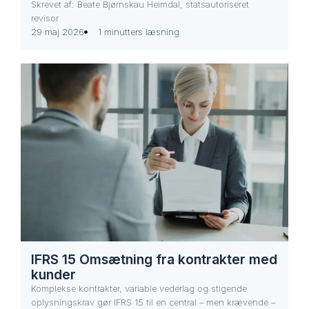
Skrevet af: Beate Bjørnskau Heimdal, statsautoriseret
revisor
29 maj 2026
1 minutters læsning
IFRS 15 Omsætning fra kontrakter med
kunder
Komplekse kontrakter, variable vederlag og stigende
oplysningskrav gør IFRS 15 til en central – men krævende –