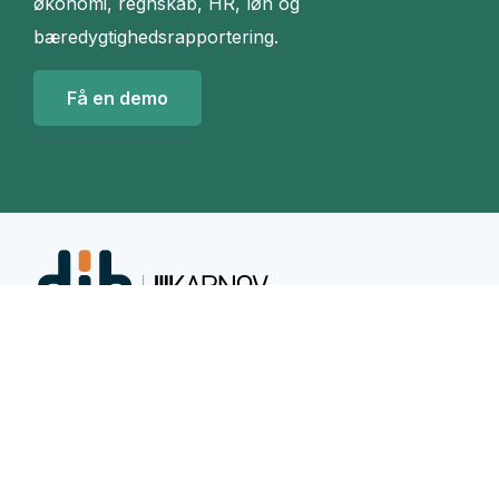
økonomi, regnskab, HR, løn og
bæredygtighedsrapportering.
Få en demo
Vidensværktøj
DIB Viden A/S | Sankt Petri Passage 5 | 1165
København K | CVR-nummer: 31581869