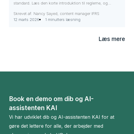
standard. Læs den korte introduktion til reglerne, og...
Skrevet af: Nancy Sayed, content manager IFRS
12 marts 2026
1 minutters læsning
Læs mere
Book en demo om dib og AI-
assistenten KAI
Vi har udviklet dib og AI-assistenten KAI for at
gøre det lettere for alle, der arbejder med