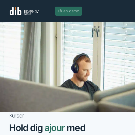
Få en demo
Kurser
Hold dig
ajour
med