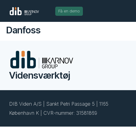
Få en demo
Danfoss
Vidensværktøj
DIB Viden A/S | Sankt Petri Passage 5 | 1165
København K | CVR-nummer: 31581869