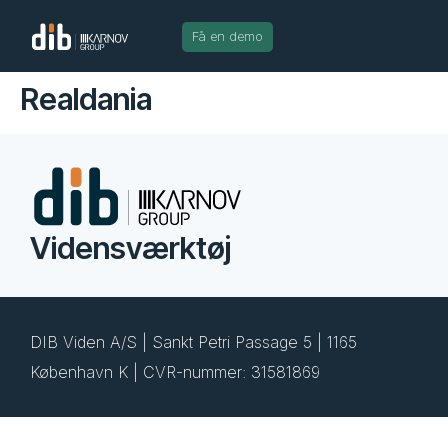
Få en demo
Realdania
Vidensværktøj
DIB Viden A/S | Sankt Petri Passage 5 | 1165
København K | CVR-nummer: 31581869