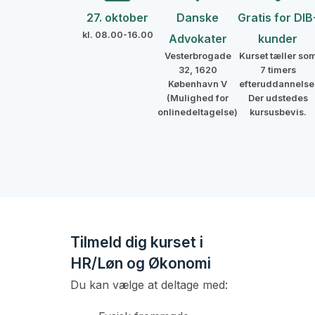
27. oktober
Danske
Gratis for DIB
kl. 08.00-16.00
Advokater
kunder
Vesterbrogade
Kurset tæller so
32, 1620
7 timers
København V
efteruddannelse
(Mulighed for
Der udstedes
onlinedeltagelse)
kursusbevis.
Tilmeld dig kurset i
HR/Løn og Økonomi
Du kan vælge at deltage med: