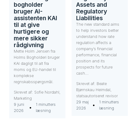
bogholder
Assets and
bruger AI-
Regulatory
assistenten KAI
Liabilities
til at give
The new standard aims
hurtigere og
to help investors better
understand how rate
mere sikker
regulation affects a
rådgivning
company’s financial
Mette Holm Jensen fra
performance, financial
Holms Bogholderi bruger
position and its
KAI dagligt til alt fra
prospects for future
moms og EU-handel til
cash...
komplekse
regnskabsspørgsmål.
Skrevet af: Beate
Bjørnskau Heimdal,
Skrevet af: Sofie Nordahl,
statsautoriseret revisor
Marketing
29 maj
1 minutters
9 juni
1 minutters
2026
læsning
2026
læsning