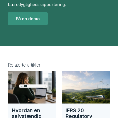
bæredygtighedsrapportering.
Få en demo
Relaterte artikler
Hvordan en
IFRS 20
selvstændig
Regulatory